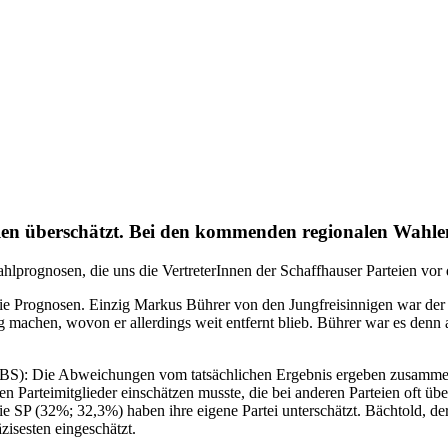
len überschätzt. Bei den kommenden regionalen Wahlen
Wahlprognosen, die uns die VertreterInnen der Schaffhauser Parteien v
ie Prognosen. Einzig Markus Bührer von den Jungfreisinnigen war der 
g machen, wovon er allerdings weit entfernt blieb. Bührer war es denn
BS): Die Abweichungen vom tatsächlichen Ergebnis ergeben zusammenge
nen Parteimitglieder einschätzen musste, die bei anderen Parteien oft ü
ie SP (32%; 32,3%) haben ihre eigene Partei unterschätzt. Bächtold, d
zisesten eingeschätzt.