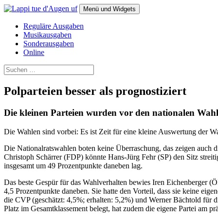
Zum
Menü und Widgets
Inhalt
springen
Lappi tue d'Augen uf
Das Magazin für alternative Politik
Reguläre Ausgaben
Musikausgaben
Sonderausgaben
Online
Suchen
nach:
Polparteien besser als prognostiziert
Die kleinen Parteien wurden vor den nationalen Wah
Die Wahlen sind vorbei: Es ist Zeit für eine kleine Auswertung der 
Die Nationalratswahlen boten keine Überraschung, das zeigen auch d
Christoph Schärrer (FDP) könnte Hans-Jürg Fehr (SP) den Sitz streiti
insgesamt um 49 Prozentpunkte daneben lag.
Das beste Gespür für das Wahlverhalten bewies Iren Eichenberger (Ö
4,5 Prozentpunkte daneben. Sie hatte den Vorteil, dass sie keine eige
die CVP (geschätzt: 4,5%; erhalten: 5,2%) und Werner Bächtold für d
Platz im Gesamtklassement belegt, hat zudem die eigene Partei am prä