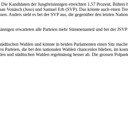
 Die Kandidaten der Jungfreisinnigen erreichten 1,57 Prozent, Bührer h
athan Vonäsch (Juso) und Samuel Erb (SVP). Das könnte auch einen T
en. Anders sieht es bei der SVP aus, die gegenüber den letzten Natio
isinnigen erwarteten alle Parteien mehr Stimmenanteil und bei der JS
städtischen Wahlen und könnte in beiden Parlamenten einen Sitz machen. 
n Parteien, die bei den nationalen Wahlen chancenlos blieben, im kom
alen und städtischen Wahlen regelmässig besser ab. Die grossen Polpa