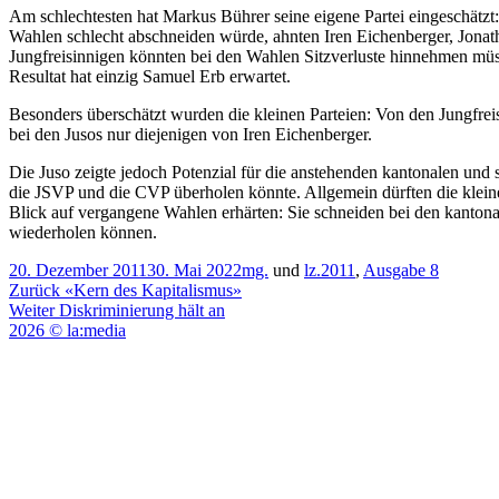
Am schlechtesten hat Markus Bührer seine eigene Partei eingeschätzt:
Wahlen schlecht abschneiden würde, ahnten Iren Eichenberger, Jon
Jungfreisinnigen könnten bei den Wahlen Sitzverluste hinnehmen müss
Resultat hat einzig Samuel Erb erwartet.
Besonders überschätzt wurden die kleinen Parteien: Von den Jungfre
bei den Jusos nur diejenigen von Iren Eichenberger.
Die Juso zeigte jedoch Potenzial für die anstehenden kantonalen und 
die JSVP und die CVP überholen könnte. Allgemein dürften die kleine
Blick auf vergangene Wahlen erhärten: Sie schneiden bei den kanton
wiederholen können.
Veröffentlicht
Kategorien
20. Dezember 2011
30. Mai 2022
mg.
und
lz.
2011
,
Ausgabe 8
am
Beitragsnavigation
Vorheriger
Zurück
«Kern des Kapitalismus»
Nächster
Beitrag:
Weiter
Diskriminierung hält an
Beitrag:
2026 © la:media