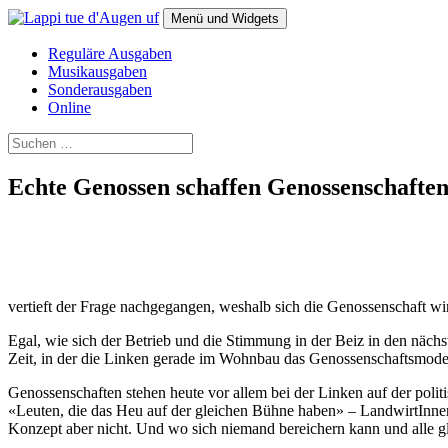
Zum
Menü und Widgets
Inhalt
springen
Lappi tue d'Augen uf
Das Magazin für alternative Politik
Reguläre Ausgaben
Musikausgaben
Sonderausgaben
Online
Suchen
nach:
Echte Genossen schaffen Genossenschafte
vertieft der Frage nachgegangen, weshalb sich die Genossenschaft wirt
Egal, wie sich der Betrieb und die Stimmung in der Beiz in den nächs
Zeit, in der die Linken gerade im Wohnbau das Genossenschaftsmodel
Genossenschaften stehen heute vor allem bei der Linken auf der poli
«Leuten, die das Heu auf der gleichen Bühne haben» – LandwirtInnen 
Konzept aber nicht. Und wo sich niemand bereichern kann und alle gle