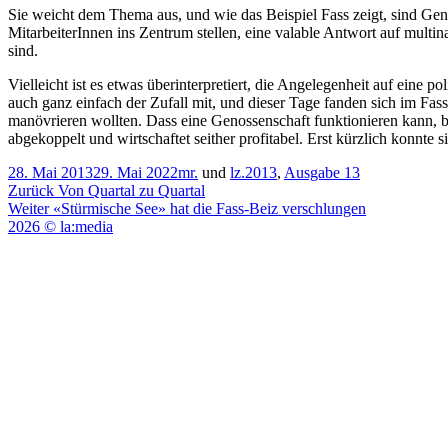
Sie weicht dem Thema aus, und wie das Beispiel Fass zeigt, sind Gen
MitarbeiterInnen ins Zentrum stellen, eine valable Antwort auf mult
sind.
Vielleicht ist es etwas überinterpretiert, die Angelegenheit auf eine
auch ganz einfach der Zufall mit, und dieser Tage fanden sich im Fa
manövrieren wollten. Dass eine Genossenschaft funktionieren kann, be
abgekoppelt und wirtschaftet seither profitabel. Erst kürzlich konnte 
Veröffentlicht
Kategorien
28. Mai 2013
29. Mai 2022
mr.
und
lz.
2013
,
Ausgabe 13
am
Beitragsnavigation
Vorheriger
Zurück
Von Quartal zu Quartal
Nächster
Beitrag:
Weiter
«Stürmische See» hat die Fass-Beiz verschlungen
Beitrag:
2026 © la:media