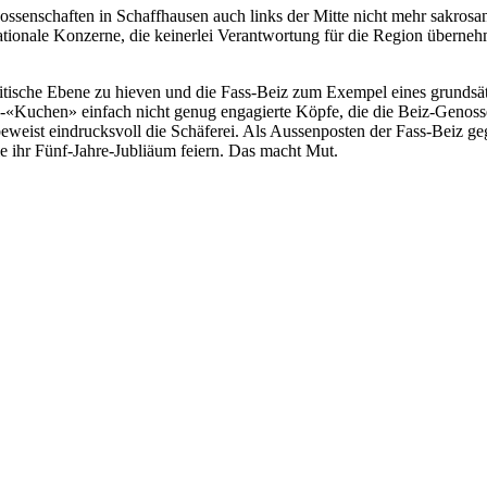
ossenschaften in Schaffhausen auch links der Mitte nicht mehr sakrosan
inationale Konzerne, die keinerlei Verantwortung für die Region über
 politische Ebene zu hieven und die Fass-Beiz zum Exempel eines grundsä
ss-«Kuchen» einfach nicht genug engagierte Köpfe, die die Beiz-Genos
weist eindrucksvoll die Schäferei. Als Aussenposten der Fass-Beiz geg
sie ihr Fünf-Jahre-Jubliäum feiern. Das macht Mut.