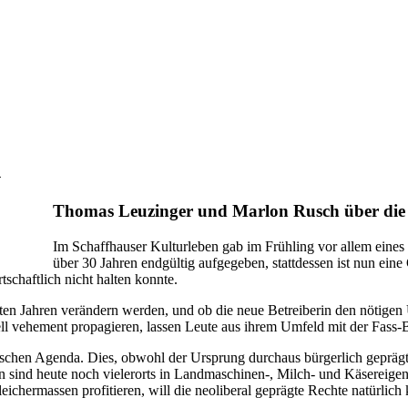
n
Thomas Leuzinger und Marlon Rusch über die 
Im Schaffhauser Kulturleben gab im Frühling vor allem eines
über 30 Jahren endgültig aufgegeben, stattdessen ist nun ei
schaftlich nicht halten konnte.
ten Jahren verändern werden, und ob die neue Betreiberin den nötigen U
l vehement propagieren, lassen Leute aus ihrem Umfeld mit der Fass-B
tischen Agenda. Dies, obwohl der Ursprung durchaus bürgerlich geprägt 
sind heute noch vielerorts in Landmaschinen-, Milch- und Käsereigeno
ichermassen profitieren, will die neoliberal geprägte Rechte natürlich