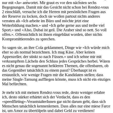
nur mit «Ja» antwortet. Mir graut es vor den nächsten sechs
Begegnungen. Damit mir das Gesicht nicht schon bei Rendez-vous
2 einschläft, versuche ich die Herren mit persönlichen Fragen aus
der Reserve zu locken, doch sie wollen partout nichts anderes
verraten als «Ich arbeite im Büro und möchte jetzt eine
Weiterbildung machen.» und «Ich gehe gerne aus und treibe viel
Sport.» und «Also, Dubai ist geil. Die Araber sind so nett. So voll
offen.». Offensichtlich ist ihnen eingebläut worden, über nichts
Kompromittierendes zu sprechen.
So sagen sie, an ihre Cola geklammert, Dinge wie «Ich würde mich
eher so als normal bezeichnen. Ich mag Käse. Aber keinen
Appenzeller, der stinkt so nach Füssen.» und ich sehne mir mit
verkrampftem Lächeln den Schluss jedes Gespräches herbei. Wären
es nicht genau die sogenannt heikleren Themen, die offenbaren, ob
das Gegenüber tatsächlich zu einem passt? Überhaupt ist es
erstaunlich, wie wenige Fragen mir die Kandidaten stellen; dass
meine Single-Tarnung auffliegen könnte, muss ich nicht ein einziges
Mal befürchten.
Je mehr ich mit meinen Rendez-vous rede, desto weniger erfahre
ich, desto stärker erhärtet sich der Verdacht, dass es den
«speedflirting»-VerantstalterInnen gar nicht darum geht, dass sich
Menschen tatsächlich kennenlernen. Dass alles nur eine miese Farce
ist, um Amor zu übertölpeln und dabei Geld zu verdienen!