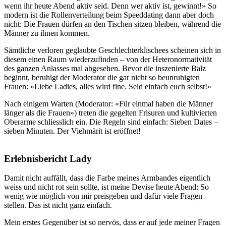
wenn ihr heute Abend aktiv seid. Denn wer aktiv ist, gewinnt!» So
modern ist die Rollenverteilung beim Speeddating dann aber doch
nicht: Die Frauen dürfen an den Tischen sitzen bleiben, während die
Männer zu ihnen kommen.
Sämtliche verloren geglaubte Geschlechterklischees scheinen sich in
diesem einen Raum wiederzufinden – von der Heteronormativität
des ganzen Anlasses mal abgesehen. Bevor die inszenierte Balz
beginnt, beruhigt der Moderator die gar nicht so beunruhigten
Frauen: «Liebe Ladies, alles wird fine. Seid einfach euch selbst!»
Nach einigem Warten (Moderator: «Für einmal haben die Männer
länger als die Frauen») treten die gegelten Frisuren und kultivierten
Oberarme schliesslich ein. Die Regeln sind einfach: Sieben Dates –
sieben Minuten. Der Viehmärit ist eröffnet!
Erlebnisbericht Lady
Damit nicht auffällt, dass die Farbe meines Armbandes eigentlich
weiss und nicht rot sein sollte, ist meine Devise heute Abend: So
wenig wie möglich von mir preisgeben und dafür viele Fragen
stellen. Das ist nicht ganz einfach.
Mein erstes Gegenüber ist so nervös, dass er auf jede meiner Fragen