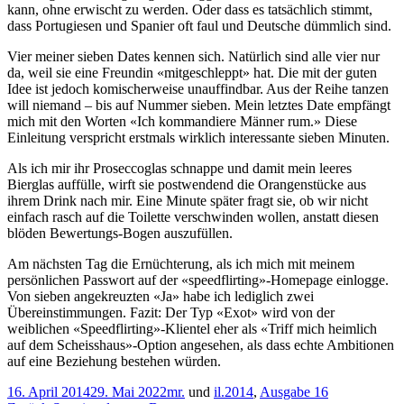
kann, ohne erwischt zu werden. Oder dass es tatsächlich stimmt,
dass Portugiesen und Spanier oft faul und Deutsche dümmlich sind.
Vier meiner sieben Dates kennen sich. Natürlich sind alle vier nur
da, weil sie eine Freundin «mitgeschleppt» hat. Die mit der guten
Idee ist jedoch komischerweise unauffindbar. Aus der Reihe tanzen
will niemand – bis auf Nummer sieben. Mein letztes Date empfängt
mich mit den Worten «Ich kommandiere Männer rum.» Diese
Einleitung verspricht erstmals wirklich interessante sieben Minuten.
Als ich mir ihr Proseccoglas schnappe und damit mein leeres
Bierglas auffülle, wirft sie postwendend die Orangenstücke aus
ihrem Drink nach mir. Eine Minute später fragt sie, ob wir nicht
einfach rasch auf die Toilette verschwinden wollen, anstatt diesen
blöden Bewertungs-Bogen auszufüllen.
Am nächsten Tag die Ernüchterung, als ich mich mit meinem
persönlichen Passwort auf der «speedflirting»-Homepage einlogge.
Von sieben angekreuzten «Ja» habe ich lediglich zwei
Übereinstimmungen. Fazit: Der Typ «Exot» wird von der
weiblichen «Speedflirting»-Klientel eher als «Triff mich heimlich
auf dem Scheisshaus»-Option angesehen, als dass echte Ambitionen
auf eine Beziehung bestehen würden.
Veröffentlicht
Kategorien
16. April 2014
29. Mai 2022
mr.
und
il.
2014
,
Ausgabe 16