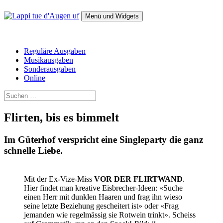
Zum
Inhalt
Menü und Widgets
springen
Lappi tue d'Augen uf
Das Magazin für alternative Politik
Reguläre Ausgaben
Musikausgaben
Sonderausgaben
Online
Suchen
nach:
Flirten, bis es bimmelt
Im Güterhof verspricht eine Singleparty die ganz
schnelle Liebe.
Mit der Ex-Vize-Miss
VOR DER FLIRTWAND
.
Hier findet man kreative Eisbrecher-Ideen: «Suche
einen Herr mit dunklen Haaren und frag ihn wieso
seine letzte Beziehung gescheitert ist» oder «Frag
jemanden wie regelmässig sie Rotwein trinkt». Scheiss