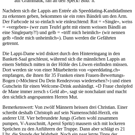
auf Grammatik, ran an den Speck!
Bild: il.
Nachdem sich die Lappis am Entrée als Speeddating-KandidatInnen
zu erkennen geben, bekommen sie ein rotes Bändeli um den Arm.
Der Farbcode ist so einfach wie einleuchtend: Rot = «Single», weiss
= «vergeben» (wer zum Teufel geht mit einem weissen Bändli an
eine Singleparty?!) und gelb = «triff mich heimlich» (wir nennen
gelb «finde mich unheimlich»). Dann werden die Gefährten
getrennt.
Die Lappi-Dame wird diskret durch den Hintereingang in den
Bankett-Saal geschleust, während sich die männlichen Lappis an
einem Stehtisch mitten in der Höhle des Löwen einfinden müssen.
Dort werden sie von einer Mitarbeiterin von «speeddating.ch»
empfangen, die ihnen für 35 Franken einen Frauen-Bewertungs-
Bogen («Möchtest Du Dein Rendezvous wiedersehen?») und einen
Gutschein für einen Welcome-Drink aushändigt. «D Fraue chnöpfed
de Mane immer zersch s Geld ab», sagt sie nonchalant und macht
den sichtlich angespannten Herren Mut.
Bemerkenswert: Von zwölf Männern heissen drei Christian. Einer
schreibt deshalb Christoph auf sein Namensschild-Herzli, ein
anderer Ulf. Vier befreundete Jungs (Gehen wohl zusammen
pumpen, V-Ausschnitt, Aperol Spritz) mausern sich mit lockeren
Sprüchen zu den Anführern der Truppe. Dann aber schlägt es 21
Uhr, die Stunde der Wahrheit. Noch ein paar letzte Tipps der