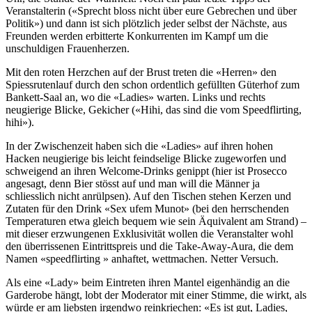
Veranstalterin («Sprecht bloss nicht über eure Gebrechen und über
Politik») und dann ist sich plötzlich jeder selbst der Nächste, aus
Freunden werden erbitterte Konkurrenten im Kampf um die
unschuldigen Frauenherzen.
Mit den roten Herzchen auf der Brust treten die «Herren» den
Spiessrutenlauf durch den schon ordentlich gefüllten Güterhof zum
Bankett-Saal an, wo die «Ladies» warten. Links und rechts
neugierige Blicke, Gekicher («Hihi, das sind die vom Speedflirting,
hihi»).
In der Zwischenzeit haben sich die «Ladies» auf ihren hohen
Hacken neugierige bis leicht feindselige Blicke zugeworfen und
schweigend an ihren Welcome-Drinks genippt (hier ist Prosecco
angesagt, denn Bier stösst auf und man will die Männer ja
schliesslich nicht anrülpsen). Auf den Tischen stehen Kerzen und
Zutaten für den Drink «Sex ufem Munot» (bei den herrschenden
Temperaturen etwa gleich bequem wie sein Äquivalent am Strand) –
mit dieser erzwungenen Exklusivität wollen die Veranstalter wohl
den überrissenen Eintrittspreis und die Take-Away-Aura, die dem
Namen «speedflirting » anhaftet, wettmachen. Netter Versuch.
Als eine «Lady» beim Eintreten ihren Mantel eigenhändig an die
Garderobe hängt, lobt der Moderator mit einer Stimme, die wirkt, als
würde er am liebsten irgendwo reinkriechen: «Es ist gut, Ladies,