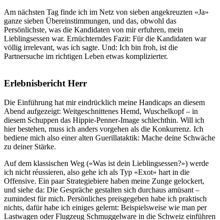
Am nächsten Tag finde ich im Netz von sieben angekreuzten «Ja»
ganze sieben Übereinstimmungen, und das, obwohl das
Persönlichste, was die Kandidaten von mir erfuhren, mein
Lieblingsessen war. Ernüchterndes Fazit: Für die Kandidaten war
völlig irrelevant, was ich sagte. Und: Ich bin froh, ist die
Partnersuche im richtigen Leben etwas komplizierter.
Erlebnisbericht Herr
Die Einführung hat mir eindrücklich meine Handicaps an diesem
Abend aufgezeigt: Weitgeschnittenes Hemd, Wuschelkopf – in
diesem Schuppen das Hippie-Penner-Image schlechthin. Will ich
hier bestehen, muss ich anders vorgehen als die Konkurrenz. Ich
bediene mich also einer alten Guerillataktik: Mache deine Schwäche
zu deiner Stärke.
Auf dem klassischen Weg («Was ist dein Lieblingsessen?») werde
ich nicht réussieren, also gehe ich als Typ «Exot» hart in die
Offensive. Ein paar Strategiebiere haben meine Zunge gelockert,
und siehe da: Die Gespräche gestalten sich durchaus amüsant –
zumindest für mich. Persönliches preisgegeben habe ich praktisch
nichts, dafür habe ich einiges gelernt: Beispielsweise wie man per
Lastwagen oder Flugzeug Schmuggelware in die Schweiz einführen