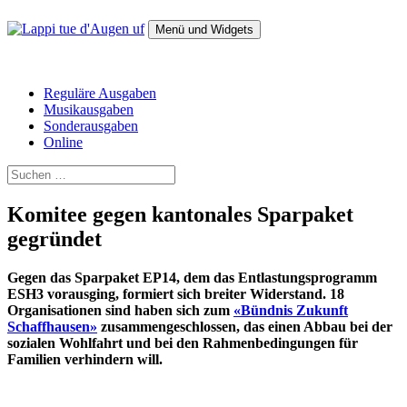
Zum
Inhalt
Menü und Widgets
springen
Lappi tue d'Augen uf
Das Magazin für alternative Politik
Reguläre Ausgaben
Musikausgaben
Sonderausgaben
Online
Suchen
nach:
Komitee gegen kantonales Sparpaket
gegründet
Gegen das Sparpaket EP14, dem das Entlastungsprogramm
ESH3 vorausging, formiert sich breiter Widerstand. 18
Organisationen sind haben sich zum
«Bündnis Zukunft
Schaffhausen»
zusammengeschlossen, das einen Abbau bei der
sozialen Wohlfahrt und bei den Rahmenbedingungen für
Familien verhindern will.