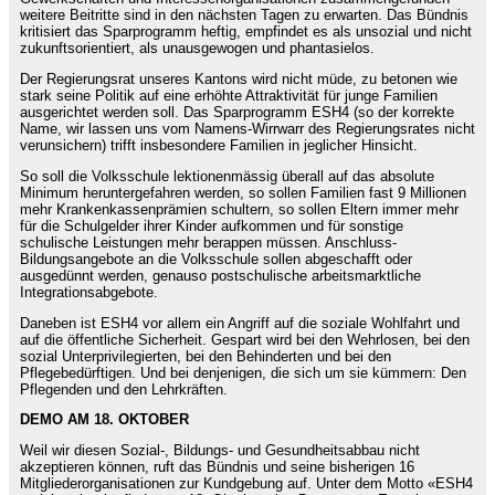
weitere Beitritte sind in den nächsten Tagen zu erwarten. Das Bündnis
kritisiert das Sparprogramm heftig, empfindet es als unsozial und nicht
zukunftsorientiert, als unausgewogen und phantasielos.
Der Regierungsrat unseres Kantons wird nicht müde, zu betonen wie
stark seine Politik auf eine erhöhte Attraktivität für junge Familien
ausgerichtet werden soll. Das Sparprogramm ESH4 (so der korrekte
Name, wir lassen uns vom Namens-Wirrwarr des Regierungsrates nicht
verunsichern) trifft insbesondere Familien in jeglicher Hinsicht.
So soll die Volksschule lektionenmässig überall auf das absolute
Minimum heruntergefahren werden, so sollen Familien fast 9 Millionen
mehr Krankenkassenprämien schultern, so sollen Eltern immer mehr
für die Schulgelder ihrer Kinder aufkommen und für sonstige
schulische Leistungen mehr berappen müssen. Anschluss-
Bildungsangebote an die Volksschule sollen abgeschafft oder
ausgedünnt werden, genauso postschulische arbeitsmarktliche
Integrationsabgebote.
Daneben ist ESH4 vor allem ein Angriff auf die soziale Wohlfahrt und
auf die öffentliche Sicherheit. Gespart wird bei den Wehrlosen, bei den
sozial Unterprivilegierten, bei den Behinderten und bei den
Pflegebedürftigen. Und bei denjenigen, die sich um sie kümmern: Den
Pflegenden und den Lehrkräften.
DEMO AM 18. OKTOBER
Weil wir diesen Sozial-, Bildungs- und Gesundheitsabbau nicht
akzeptieren können, ruft das Bündnis und seine bisherigen 16
Mitgliederorganisationen zur Kundgebung auf. Unter dem Motto «ESH4