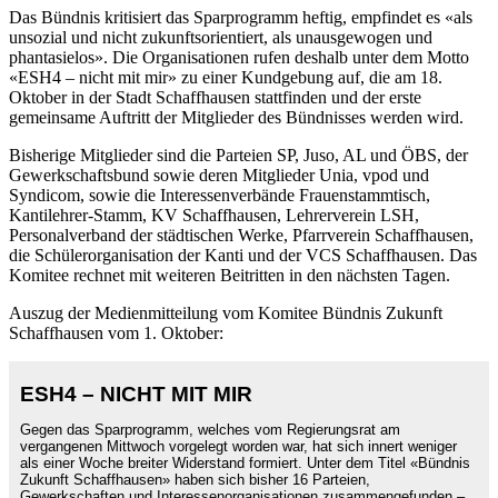
Das Bündnis kritisiert das Sparprogramm heftig, empfindet es «als
unsozial und nicht zukunftsorientiert, als unausgewogen und
phantasielos». Die Organisationen rufen deshalb unter dem Motto
«ESH4 – nicht mit mir» zu einer Kundgebung auf, die am 18.
Oktober in der Stadt Schaffhausen stattfinden und der erste
gemeinsame Auftritt der Mitglieder des Bündnisses werden wird.
Bisherige Mitglieder sind die Parteien SP, Juso, AL und ÖBS, der
Gewerkschaftsbund sowie deren Mitglieder Unia, vpod und
Syndicom, sowie die Interessenverbände Frauenstammtisch,
Kantilehrer-Stamm, KV Schaffhausen, Lehrerverein LSH,
Personalverband der städtischen Werke, Pfarrverein Schaffhausen,
die Schülerorganisation der Kanti und der VCS Schaffhausen. Das
Komitee rechnet mit weiteren Beitritten in den nächsten Tagen.
Auszug der Medienmitteilung vom Komitee Bündnis Zukunft
Schaffhausen vom 1. Oktober:
ESH4 – NICHT MIT MIR
Gegen das Sparprogramm, welches vom Regierungsrat am
vergangenen Mittwoch vorgelegt worden war, hat sich innert weniger
als einer Woche breiter Widerstand formiert. Unter dem Titel «Bündnis
Zukunft Schaffhausen» haben sich bisher 16 Parteien,
Gewerkschaften und Interessenorganisationen zusammengefunden –