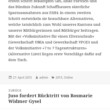
ersten Schritt bekämpfen GBS, linke Parteien und
das Bündnis Zukunft Schaffhausen sämtliche
Sparmassnahmen aus ESH4. In einem zweiten
Schritt entwickeln sie brauchbare Alternativen,
welche tatsächlich zum Wohl unseres Kantons und
unserer Mitbürgerinnen und Mitbürger beitragen.
Mit der «Volksinitiative für einen Elternurlaub»
(Gewerkschaft UNIA und Gewerkschaft VPOD) und
der Volksinitiative «7 to 7 Tagesstrukturen»
(Alternative Liste) liegen erste Vorschläge dafür auf
dem Tisch.
Veröffentlicht
Kategorien
27. April 2015
admin
2015
,
Online
am
Beitragsnavigation
ZURÜCK
Juso fordert Rücktritt von Rosmarie
Vorheriger
Widmer Gysel
Beitrag: